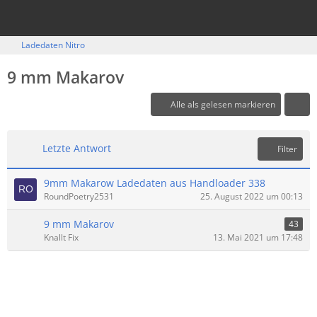
Ladedaten Nitro
9 mm Makarov
Alle als gelesen markieren
Letzte Antwort
Filter
9mm Makarow Ladedaten aus Handloader 338
RoundPoetry2531
25. August 2022 um 00:13
9 mm Makarov
43
Knallt Fix
13. Mai 2021 um 17:48