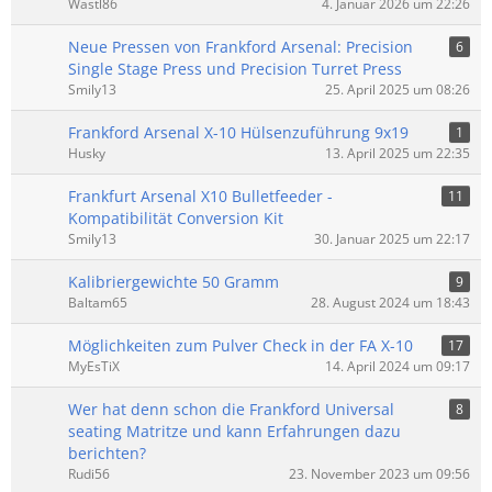
Wastl86
4. Januar 2026 um 22:26
Neue Pressen von Frankford Arsenal: Precision
6
Single Stage Press und Precision Turret Press
Smily13
25. April 2025 um 08:26
Frankford Arsenal X-10 Hülsenzuführung 9x19
1
Husky
13. April 2025 um 22:35
Frankfurt Arsenal X10 Bulletfeeder -
11
Kompatibilität Conversion Kit
Smily13
30. Januar 2025 um 22:17
Kalibriergewichte 50 Gramm
9
Baltam65
28. August 2024 um 18:43
Möglichkeiten zum Pulver Check in der FA X-10
17
MyEsTiX
14. April 2024 um 09:17
Wer hat denn schon die Frankford Universal
8
seating Matritze und kann Erfahrungen dazu
berichten?
Rudi56
23. November 2023 um 09:56