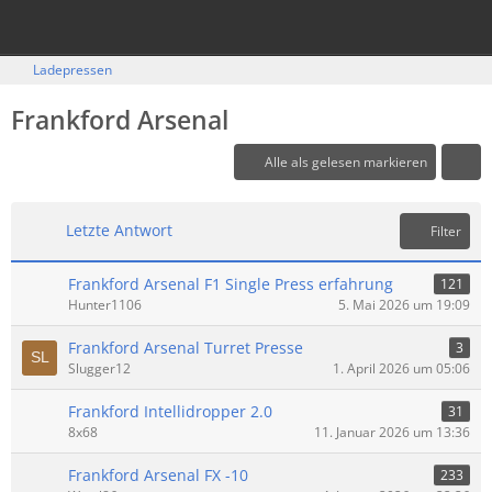
Ladepressen
Frankford Arsenal
Alle als gelesen markieren
Letzte Antwort
Filter
Frankford Arsenal F1 Single Press erfahrung
121
Hunter1106
5. Mai 2026 um 19:09
Frankford Arsenal Turret Presse
3
Slugger12
1. April 2026 um 05:06
Frankford Intellidropper 2.0
31
8x68
11. Januar 2026 um 13:36
Frankford Arsenal FX -10
233