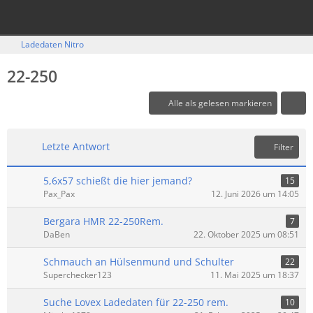
Ladedaten Nitro
22-250
Alle als gelesen markieren
Letzte Antwort
Filter
5,6x57 schießt die hier jemand?
15
Pax_Pax
12. Juni 2026 um 14:05
Bergara HMR 22-250Rem.
7
DaBen
22. Oktober 2025 um 08:51
Schmauch an Hülsenmund und Schulter
22
Superchecker123
11. Mai 2025 um 18:37
Suche Lovex Ladedaten für 22-250 rem.
10