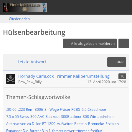
Wiederladen
Hülsenbearbeitung
Alle als gelesen markieren
Letzte Antwort
Filter
Hornady CamLock Trimmer Kaliberumstellung
10
Pew_Pew_Billy
13. April 2020 um 17:28
Themen-Schlagwortwolke
.30-06
.223 Rem
3006
3 - Wege Fräser RCBS
6.5 Creedmoor
7.5 x 55 Swiss
300 AAC Blackout
300Blackout
308 Win
abdrehen
Alternativen zu Dillon RT 1200
Aufweiter
Basteln
Brenneke
Erzitzen
Expander Die
forster 3 in 1
forster power trimmer
freiflug