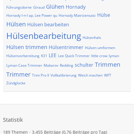
Glühen
Hornady
Führungsdorne
Giraud
Hülse
Hornady l-n-l ap, Lee Power qu
Hornady Matrizensatz
Hülsen
Hülsen bearbeiten
Hülsenbearbeitung
Hülsenhals
Hülsen trimmen
Hülsentrimmer
Hülsen umformen
LEE
Hülsenvorbereitung
K31
Lee Quick Trimmer
little crow
lyman
Trimmen
schulter
Lyman Case Trimmer
Makarov
Redding
Trimmer
Trim Pro II
Vollkalibrierung
Weich machen
WFT
Zündglocke
Statistik
189 Themen
3.455 Beiträge (0,76 Beiträge pro Tag)