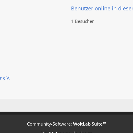
Benutzer online in dies
1 Besucher
 e.V.
Community-Software:
WoltLab Suite™