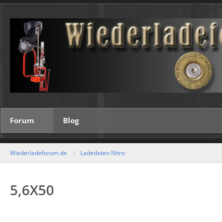
Forum
Blog
Wiederladeforum.de
Ladedaten Nitro
5,6X50