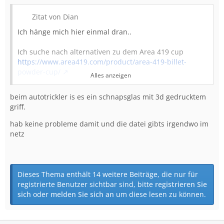
Zitat von Dian
Ich hänge mich hier einmal dran..
Ich suche nach alternativen zu dem Area 419 cup
https://www.area419.com/product/area-419-billet-
powder-cup/
Alles anzeigen
bzw. zu dem vom Supertrickler
beim autotrickler is es ein schnapsglas mit 3d gedrucktem
https://supertrickler.com.au/shop-catalogue…-
griff.
supertrickler/
hab keine probleme damit und die datei gibts irgendwo im
Ich bin nämlich nicht dazu bereit, für einen
netz
Messbecher(!) 98-100€ zu zahlen.
Kriterien:
- Schwer mit gutem Schwerpunkt vorne
- Metall(!) (max. Glas mit Metallgriff)
Dieses Thema enthält 14 weitere Beiträge, die nur für
- Tiefe >30 mit konkaven Boden
registrierte Benutzer sichtbar sind, bitte
registrieren Sie
- Griff > 5cm
sich
oder
melden Sie sich an
um diese lesen zu können.
- Durchmesser > 30
Ich möchte
keinen 3D-Druck
(könnte ich sogar selbst