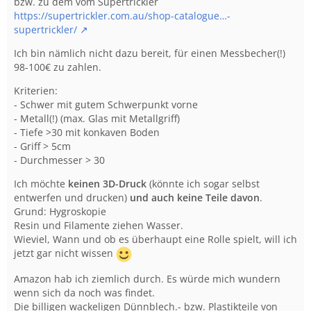
bzw. zu dem vom Supertrickler
https://supertrickler.com.au/shop-catalogue…-
supertrickler/
Ich bin nämlich nicht dazu bereit, für einen Messbecher(!)
98-100€ zu zahlen.
Kriterien:
- Schwer mit gutem Schwerpunkt vorne
- Metall(!) (max. Glas mit Metallgriff)
- Tiefe >30 mit konkaven Boden
- Griff > 5cm
- Durchmesser > 30
Ich möchte
keinen 3D-Druck
(könnte ich sogar selbst
entwerfen und drucken)
und auch keine Teile davon
.
Grund: Hygroskopie
Resin und Filamente ziehen Wasser.
Wieviel, Wann und ob es überhaupt eine Rolle spielt, will ich
jetzt gar nicht wissen
Amazon hab ich ziemlich durch. Es würde mich wundern
wenn sich da noch was findet.
Die billigen wackeligen Dünnblech.- bzw. Plastikteile von