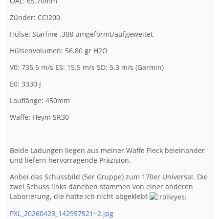
OAL: 65.70mm
Zünder: CCI200
Hülse: Starline .308 umgeformt/aufgeweitet
Hülsenvolumen: 56.80 gr H2O
V0: 735,5 m/s ES: 15.5 m/s SD: 5.3 m/s (Garmin)
E0: 3330 J
Lauflänge: 450mm
Waffe: Heym SR30
Beide Ladungen liegen aus meiner Waffe Fleck beieinander
und liefern hervorragende Präzision.
Anbei das Schussbild (5er Gruppe) zum 170er Universal. Die
zwei Schuss links daneben stammen von einer anderen
Laborierung, die hatte ich nicht abgeklebt
PXL_20260423_142957521~2.jpg