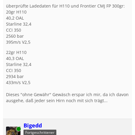
überprüfte Ladedaten für H110 und Frontier CMJ FP 300gr:
20gr H110
40,2 OAL
Starline 32,4
CCI 350
2560 bar
395m/s V2,5
22gr H110
40,3 OAL
Starline 32,4
CCI 350
2934 bar
433m/s V2,5
Dieses "ohne Gewähr" Gewäsch erspar ich mir, da ich davon
ausgehe, daß jeder sein Hirn noch mit sich trägt...
Bigedd
Online
Fortgeschrittener