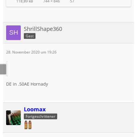
118,89 kB
744 × 846
57
ShrillShape360
Gast
28. November 2020 um 19:26
DE in .50AE Hornady
Loomax
Fortgeschrittener