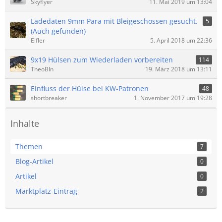
Skyflyer
11. Mai 2019 um 13:04
Ladedaten 9mm Para mit Bleigeschossen gesucht.
5
(Auch gefunden)
Eifler
5. April 2018 um 22:36
9x19 Hülsen zum Wiederladen vorbereiten
114
TheoBln
19. März 2018 um 13:11
Einfluss der Hülse bei KW-Patronen
48
shortbreaker
1. November 2017 um 19:28
Inhalte
Themen
7
Blog-Artikel
0
Artikel
0
Marktplatz-Eintrag
2