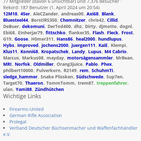
77 Mitglieder (davon 6 unsichtbar) und 7.376 Besucher
Rekord: 187 Benutzer (
1. April 2024 um 20:54
)
12M18
45er
AleCZander
andreas00
Axi68
Blank
Bluesteel44
BorstiRS350
Chemnitzer
chris42
Cillid
DeBuer
dekomuni
DerTod400
dhz
Dirty
djmotte
dognl
Ebi68
Einherjar79
fittschko
flanker35
Flash
Fleck
Frost
G19
Goose
H0mer311
Hans86
heal2000
hundlupus
Hybs
improved
jochens2000
juergen111
KaiE
Klempi
Klus11
Konni68
Kropatschek
Landy
Lupus
M4 Cabrio
Marcus
Markus08
mayday
motorsägensammler
MrBean
MRI
Norfok
Oldmiller
Orang3juice
Pablo
Phex
philbert10000
Pulverkorn
R2149
rem
SchuhmTi
sledge_hammer
Snake Plissken
Südschwede
Sup7en
Target70
Thaeron
TommTomm
trem87
treppenfahrer
ulan
Yami88
Zündhütchen
Wichtige Links
Firearms-United
German Rifle Association
Prolegal
Verband Deutscher Büchsenmacher und Waffenfachhändler
e.V.