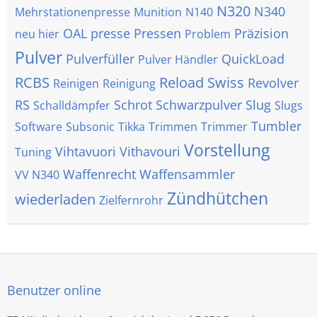
N320
N340
Mehrstationenpresse
Munition
N140
OAL
presse
Pressen
Präzision
neu hier
Problem
Pulver
Pulverfüller
QuickLoad
Pulver Händler
RCBS
Reload Swiss
Revolver
Reinigen
Reinigung
RS
Schrot
Schwarzpulver
Slug
Schalldämpfer
Slugs
Tumbler
Software
Subsonic
Tikka
Trimmen
Trimmer
Vorstellung
Vihtavuori
Vithavouri
Tuning
Waffenrecht
Waffensammler
VV N340
Zündhütchen
wiederladen
Zielfernrohr
Benutzer online