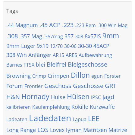
Tags
.45 ACP
.223
.44 Magnum
.223 Rem
.300 Win Mag
9mm
.308
.357 Mag
357
8x57IS
.357mag
308
9mm Luger
9x19
30-30
45ACP
12/70
30-06
308 Win
Anfänger
AR15
ARES
Aufbewahrung
Bleifrei
Bleigeschosse
blei
Barnes TTSX
Dillon
Browning
Crimpen
Crimp
egun
Forster
Geschoss
Geschosse
GRT
Forum
Frontier
Hornady
Hülsen
H&N
Jagd
Hülse
IPSC
Kokille
Kurzwaffe
kalibrieren
Kaufempfehlung
Ladedaten
LEE
Ladeaten
Lapua
LOS
Long Range
Lovex
lyman
Matritzen
Matrize