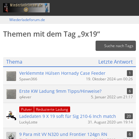
Wiederladeforum.de
Themen mit dem Tag „9x19“
Suche nach Tags
Thema
Letzte Antwort
Verklemmte Hülsen Hornady Case Feeder
1
Spawn366
19. Oktober 2024 um 00:26
Erste KW Ladung 9mm Tipps/Hinweise?
6
q4ever
5. Januar 2022 um 21:17
Pulver
Reduzierte Ladung
Ladedaten 9 X 19 soft für Sig 210-6 Inch match
20
LuckyLotte
31. August 2020 um 19:14
9 Para mit VV N320 und Frontier 124gn RN
6