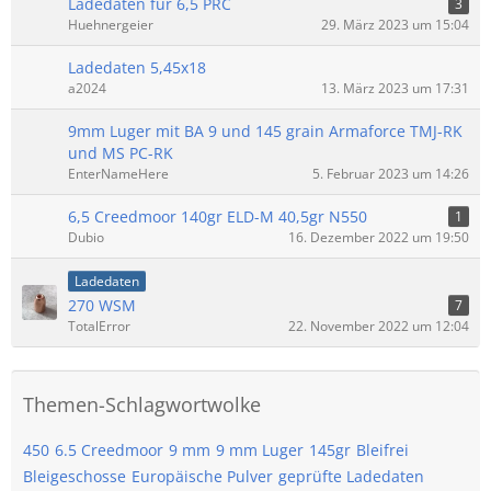
Ladedaten für 6,5 PRC
3
Huehnergeier
29. März 2023 um 15:04
Ladedaten 5,45x18
a2024
13. März 2023 um 17:31
9mm Luger mit BA 9 und 145 grain Armaforce TMJ-RK
und MS PC-RK
EnterNameHere
5. Februar 2023 um 14:26
6,5 Creedmoor 140gr ELD-M 40,5gr N550
1
Dubio
16. Dezember 2022 um 19:50
Ladedaten
270 WSM
7
TotalError
22. November 2022 um 12:04
Themen-Schlagwortwolke
450
6.5 Creedmoor
9 mm
9 mm Luger
145gr
Bleifrei
Bleigeschosse
Europäische Pulver
geprüfte Ladedaten